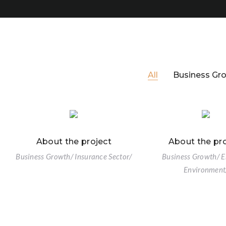
All
Business Gr
About the project
About the pro
Business Growth/ Insurance Sector/
Business Growth/ E
Environment