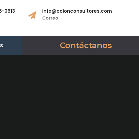
5-0613
info@colonconsultores.com
Correo
Contáctanos
es