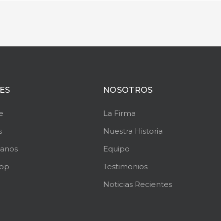
ES
NOSOTROS
e
La Firma
s
Nuestra Historia
tanos
Equipo
pp
Testimonios
Noticias Recientes