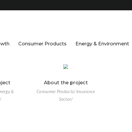
owth
Consumer Products
Energy & Environment
ject
About the project
nergy &
Consumer Products/ Insurance
/
Sector/