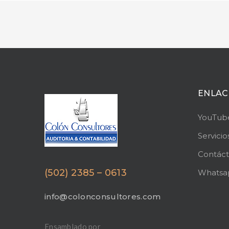
ENLAC
YouTub
Servicio
Contác
(502) 2385 – 0613
Whatsa
info@colonconsultores.com
Ensamblado por